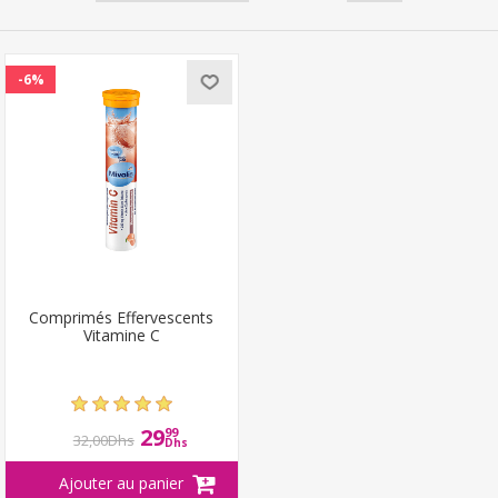
-6%
Comprimés Effervescents
Vitamine C
29
99
32,00Dhs
Dhs