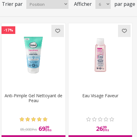
Trier par
Afficher
par page
-17%
Anti-Pimple Gel Nettoyant de
Eau Visage Faveur
Peau
69
26
99
99
85,00Dhs
Dhs
Dhs