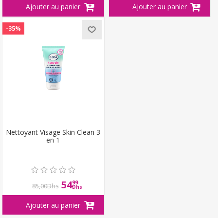
-35%
Nettoyant Visage Skin Clean 3
en 1
54
99
85,00Dhs
Dhs