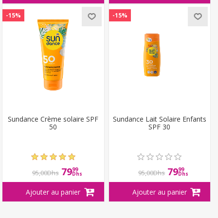
-15%
-15%
Sundance Crème solaire SPF
Sundance Lait Solaire Enfants
50
SPF 30
79
79
99
99
95,00Dhs
95,00Dhs
Dhs
Dhs