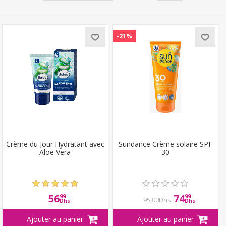
-21%
Crème du Jour Hydratant avec
Sundance Crème solaire SPF
Aloe Vera
30
56
74
99
99
95,00Dhs
Dhs
Dhs