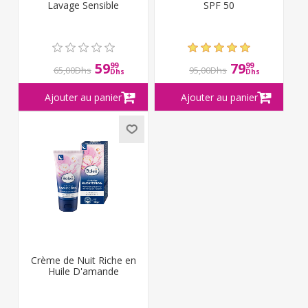
Lavage Sensible
SPF 50
59
79
99
99
65,00Dhs
95,00Dhs
Dhs
Dhs
Crème de Nuit Riche en
Huile D'amande