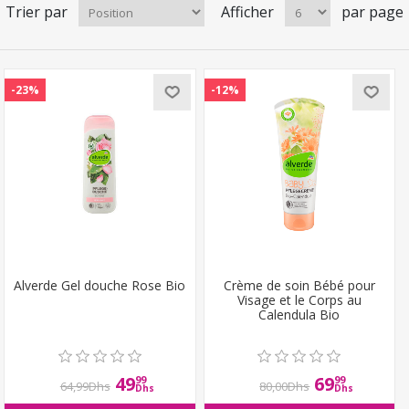
Trier par
Afficher
par page
-23%
-12%
Alverde Gel douche Rose Bio
Crème de soin Bébé pour
Visage et le Corps au
Calendula Bio
49
69
99
99
64,99Dhs
80,00Dhs
Dhs
Dhs