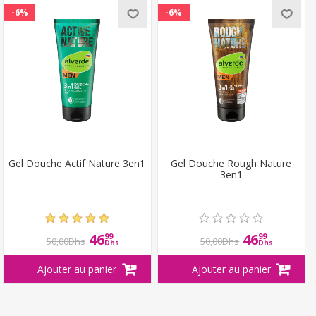
-6%
-6%
Gel Douche Actif Nature 3en1
Gel Douche Rough Nature
3en1
46
46
99
99
50,00Dhs
50,00Dhs
Dhs
Dhs