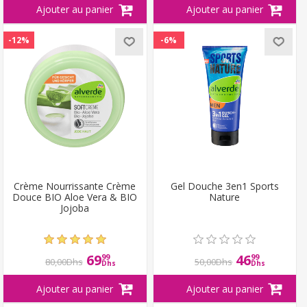
-12%
-6%
Crème Nourrissante Crème
Gel Douche 3en1 Sports
Douce BIO Aloe Vera & BIO
Nature
Jojoba
69
46
99
99
80,00Dhs
50,00Dhs
Dhs
Dhs