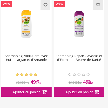
-27%
-27%
Shampoing Nutri-Care avec
Shampoing Repair - Avocat et
Huile d'argan et d'Amande
d'Extrait de Beurre de Karité
49
49
99
99
69,00Dhs
69,00Dhs
Dhs
Dhs