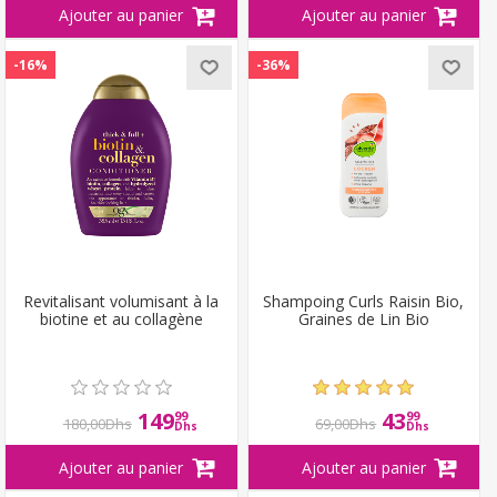
-16%
-36%
Revitalisant volumisant à la
Shampoing Curls Raisin Bio,
biotine et au collagène
Graines de Lin Bio
149
43
99
99
180,00Dhs
69,00Dhs
Dhs
Dhs