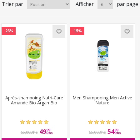
Trier par
Afficher
par page
-23%
-15%
Après-shampoing Nutri-Care
Men Shampooing Men Active
Amande Bio Argan Bio
Nature
49
54
99
99
65,00Dhs
65,00Dhs
Dhs
Dhs