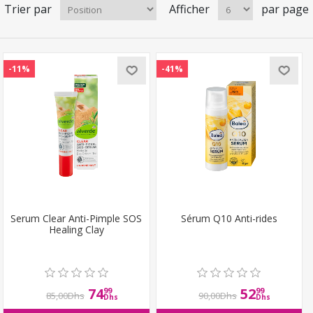
Trier par
Afficher
par page
-11%
-41%
Serum Clear Anti-Pimple SOS
Sérum Q10 Anti-rides
Healing Clay
74
52
99
99
85,00Dhs
90,00Dhs
Dhs
Dhs