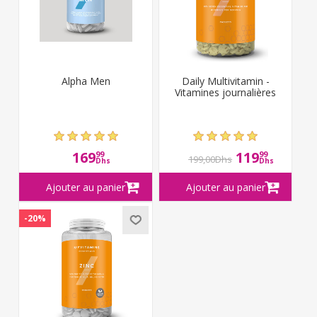
Alpha Men
Daily Multivitamin -
Vitamines journalières
169
119
99
99
199,00Dhs
Dhs
Dhs
-20%