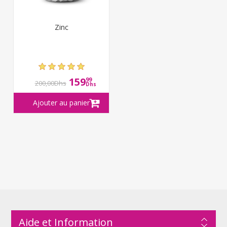
Zinc
159
99
200,00Dhs
Dhs
Aide et Information