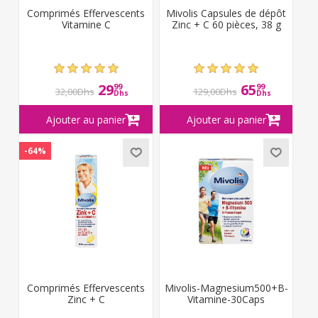
Comprimés Effervescents
Mivolis Capsules de dépôt
Vitamine C
Zinc + C 60 pièces, 38 g
29
65
99
99
32,00Dhs
129,00Dhs
Dhs
Dhs
-64%
Comprimés Effervescents
Mivolis-Magnesium500+B-
Zinc + C
Vitamine-30Caps