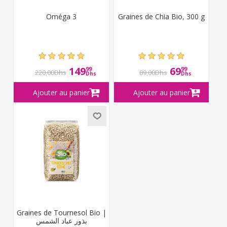
Oméga 3
Graines de Chia Bio, 300 g
149
69
99
99
220,00Dhs
89,00Dhs
Dhs
Dhs
Graines de Tournesol Bio |
بذور عباد الشمس