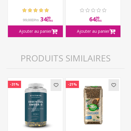
34
64
99
99
99,00Dhs
Dhs
Dhs
PRODUITS SIMILAIRES
-31%
-21%