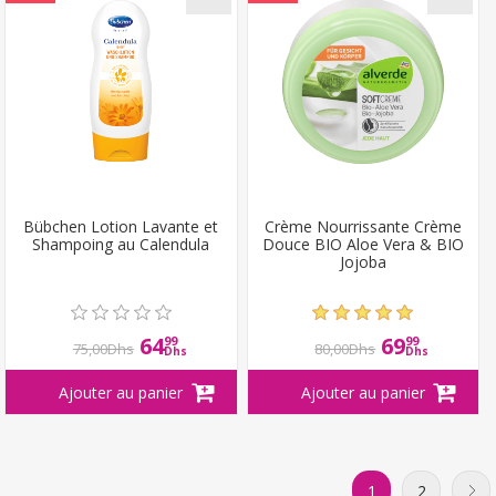
Bübchen Lotion Lavante et
Crème Nourrissante Crème
Shampoing au Calendula
Douce BIO Aloe Vera & BIO
Jojoba
64
69
99
99
75,00Dhs
80,00Dhs
Dhs
Dhs
1
2