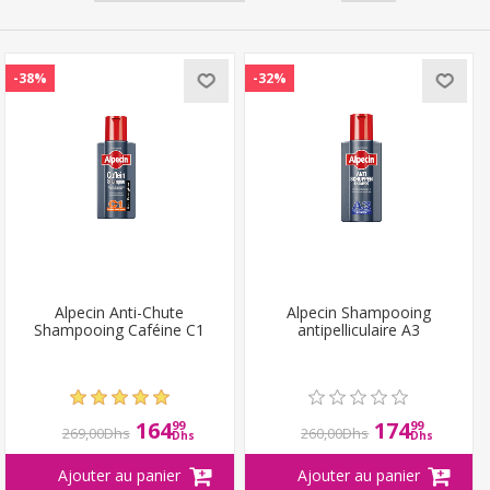
-38%
-32%
Alpecin Anti-Chute
Alpecin Shampooing
Shampooing Caféine C1
antipelliculaire A3
164
174
99
99
269,00Dhs
260,00Dhs
Dhs
Dhs