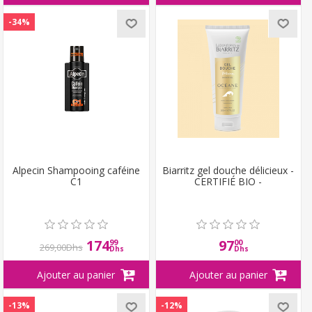
-34%
Alpecin Shampooing caféine
Biarritz gel douche délicieux -
C1
CERTIFIÉ BIO -
174
97
99
00
269,00Dhs
Dhs
Dhs
-13%
-12%