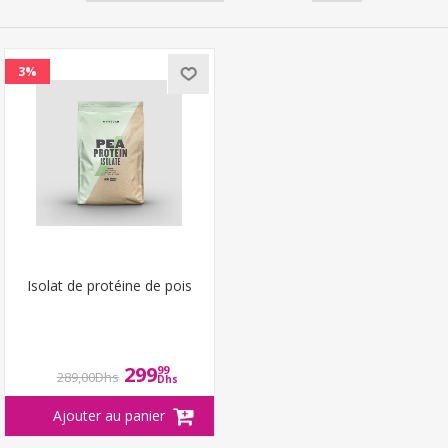
3%
Isolat de protéine de pois
299
99
289,00Dhs
Dhs