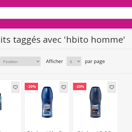
its taggés avec 'hbito homme'
Afficher
par page
-20%
-20%