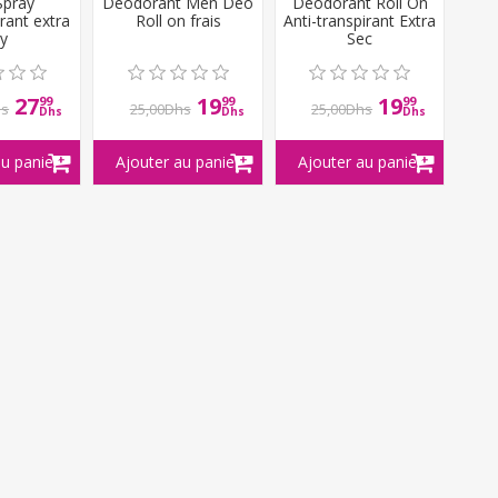
Spray
Déodorant Men Deo
Déodorant Roll On
rant extra
Roll on frais
Anti-transpirant Extra
y
Sec
27
19
19
99
99
99
hs
25,00Dhs
25,00Dhs
Dhs
Dhs
Dhs