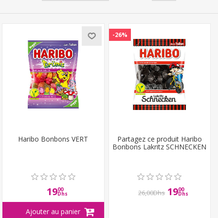
-26%
Haribo Bonbons VERT
Partagez ce produit Haribo
Bonbons Lakritz SCHNECKEN
19
19
00
00
26,00Dhs
Dhs
Dhs