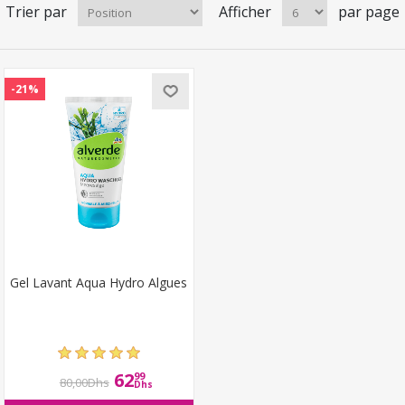
Trier par
Afficher
par page
-21%
Gel Lavant Aqua Hydro Algues
62
99
80,00Dhs
Dhs