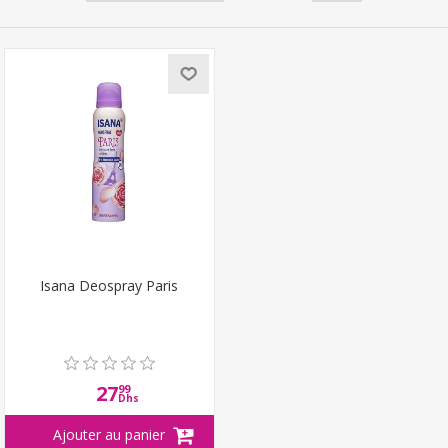
Isana Deospray Paris
27
99
Dhs