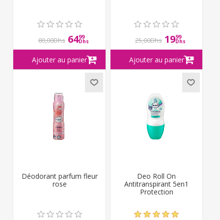
64
19
99
99
80,00Dhs
25,00Dhs
Dhs
Dhs
Déodorant parfum fleur
Deo Roll On
rose
Antitranspirant 5en1
Protection