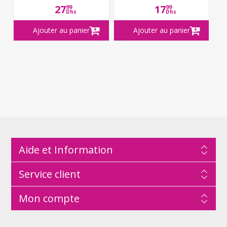
27
17
99
99
Dhs
Dhs
Aide et Information
Service client
Mon compte