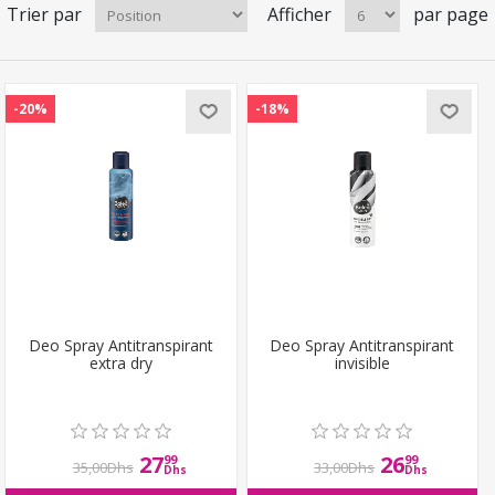
Trier par
Afficher
par page
-20%
-18%
Deo Spray Antitranspirant
Deo Spray Antitranspirant
extra dry
invisible
27
26
99
99
35,00Dhs
33,00Dhs
Dhs
Dhs