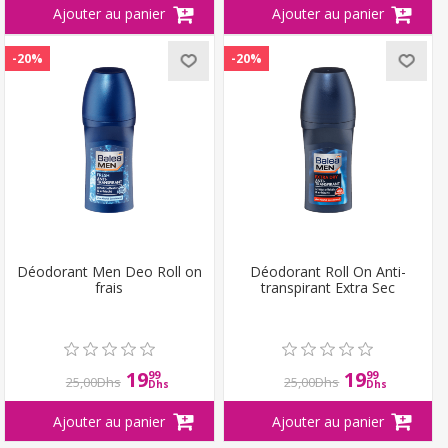
-20%
-20%
Déodorant Men Deo Roll on
Déodorant Roll On Anti-
frais
transpirant Extra Sec
19
19
99
99
25,00Dhs
25,00Dhs
Dhs
Dhs