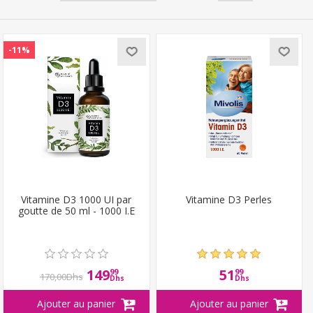
-11%
Vitamine D3 1000 UI par
Vitamine D3 Perles
goutte de 50 ml - 1000 I.E
149
51
99
99
170,00Dhs
Dhs
Dhs