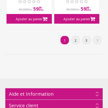
59
59
99
99
89,00Dhs
89,00Dhs
Dhs
Dhs
1
2
3
Aide et Information
Service client