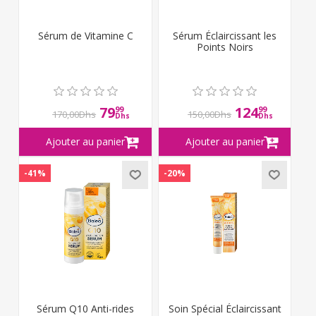
Sérum de Vitamine C
Sérum Éclaircissant les
Points Noirs
79
124
99
99
170,00Dhs
150,00Dhs
Dhs
Dhs
-41%
-20%
Sérum Q10 Anti-rides
Soin Spécial Éclaircissant