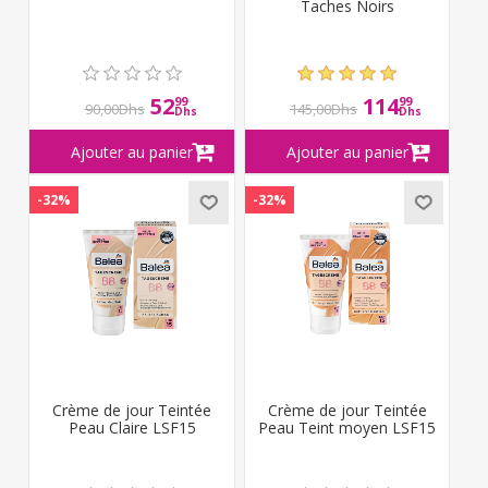
Taches Noirs
52
114
99
99
90,00Dhs
145,00Dhs
Dhs
Dhs
-32%
-32%
Crème de jour Teintée
Crème de jour Teintée
Peau Claire LSF15
Peau Teint moyen LSF15