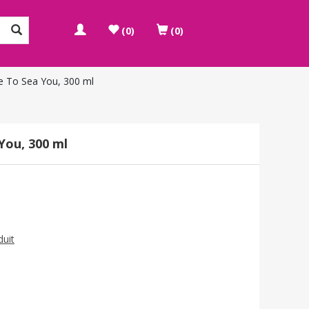
(0)
(0)
 To Sea You, 300 ml
You, 300 ml
duit