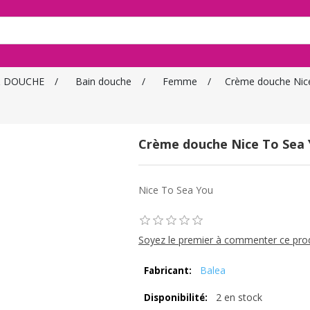
& DOUCHE
/
Bain douche
/
Femme
/
Crème douche Nice
Crème douche Nice To Sea 
Nice To Sea You
Soyez le premier à commenter ce pro
Balea
Fabricant:
2 en stock
Disponibilité: