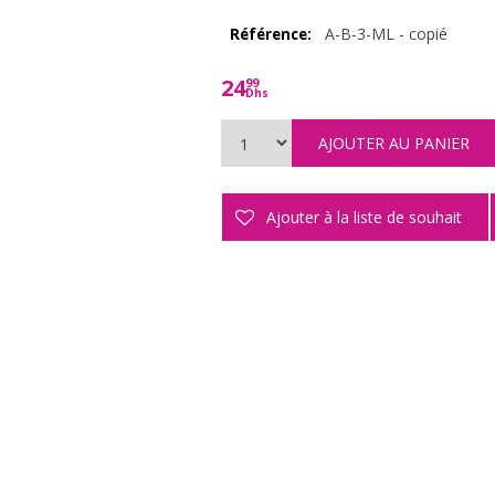
A-B-3-ML - copié
Référence:
24
99
Dhs