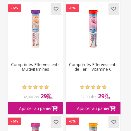
-6%
-6%
Comprimés Effervescents
Comprimés Effervescents
Multivitamines
de Fer + Vitamine C
29
29
99
99
32,00Dhs
32,00Dhs
Dhs
Dhs
-6%
-6%