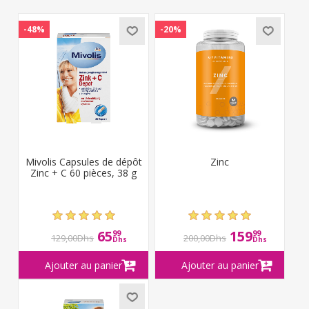
-48%
-20%
Mivolis Capsules de dépôt
Zinc
Zinc + C 60 pièces, 38 g
65
159
99
99
129,00Dhs
200,00Dhs
Dhs
Dhs