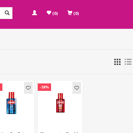
(0)
(0)
%
-38%