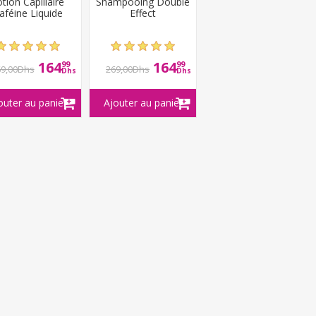
tion Capillaire
Shampooing Double
aféine Liquide
Effect
164
164
99
99
69,00Dhs
269,00Dhs
Dhs
Dhs