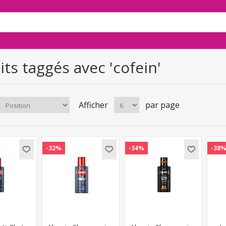
ts taggés avec 'cofein'
Afficher
par page
-32%
-34%
-38