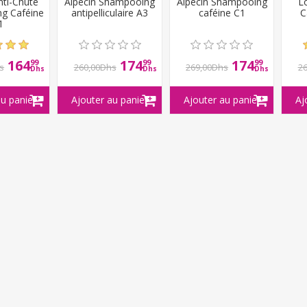
nti-Chute
Alpecin Shampooing
Alpecin Shampooing
Lo
g Caféine
antipelliculaire A3
caféine C1
C
1
164
174
174
99
99
99
s
260,00Dhs
269,00Dhs
2
Dhs
Dhs
Dhs