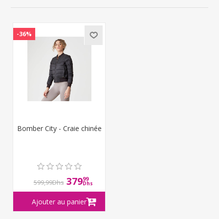
-36%
Bomber City - Craie chinée
379
99
599,99Dhs
Dhs