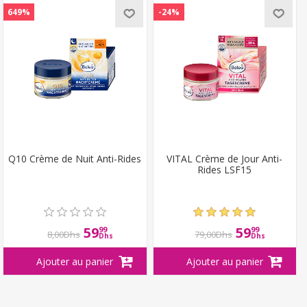
649%
-24%
Q10 Crème de Nuit Anti-Rides
VITAL Crème de Jour Anti-
Rides LSF15
59
59
99
99
8,00Dhs
79,00Dhs
Dhs
Dhs