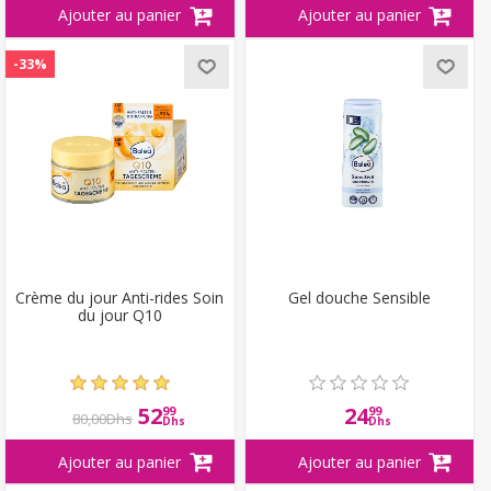
-33%
Crème du jour Anti-rides Soin
Gel douche Sensible
du jour Q10
52
24
99
99
80,00Dhs
Dhs
Dhs