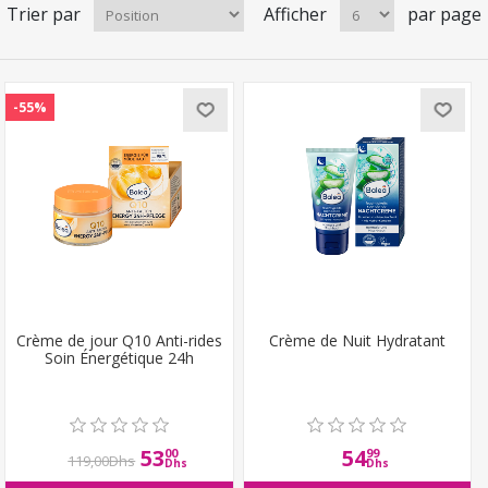
Trier par
Afficher
par page
-55%
Crème de jour Q10 Anti-rides
Crème de Nuit Hydratant
Soin Énergétique 24h
53
54
00
99
119,00Dhs
Dhs
Dhs