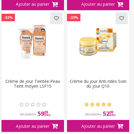
-32%
-33%
Crème de jour Teintée Peau
Crème du jour Anti-rides Soin
Teint moyen LSF15
du jour Q10
59
52
99
99
89,00Dhs
80,00Dhs
Dhs
Dhs