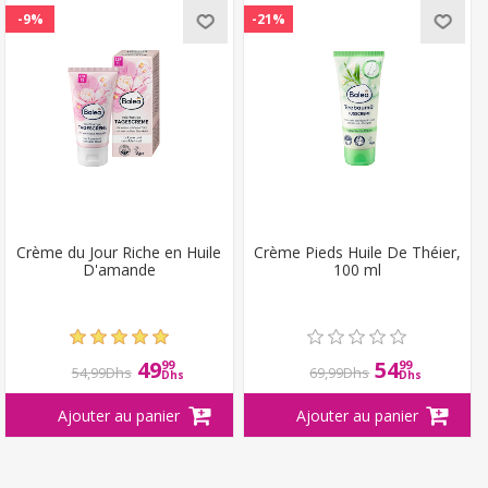
-9%
-21%
Crème du Jour Riche en Huile
Crème Pieds Huile De Théier,
D'amande
100 ml
49
54
99
99
54,99Dhs
69,99Dhs
Dhs
Dhs