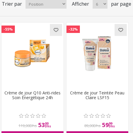
Trier par
Afficher
par page
-55%
-32%
Crème de jour Q10 Anti-rides
Crème de jour Teintée Peau
Soin Énergétique 24h
Claire LSF15
53
59
00
99
119,00Dhs
89,00Dhs
Dhs
Dhs