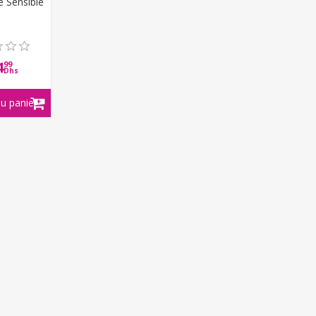
e Sensible
4
99
Dhs