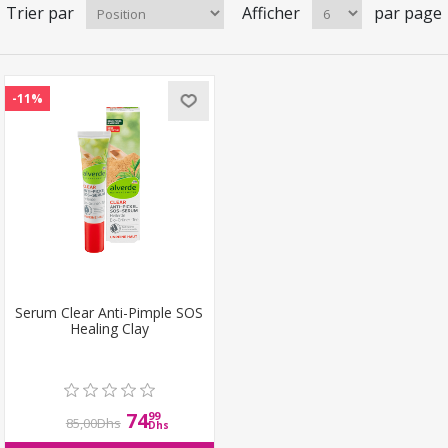
Trier par
Afficher
par page
-11%
Serum Clear Anti-Pimple SOS
Healing Clay
74
99
85,00Dhs
Dhs