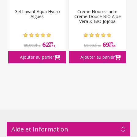
Gel Lavant Aqua Hydro
Crème Nourrissante
Algues
Crème Douce BIO Aloe
Vera & BIO Jojoba
62
69
99
99
80,00Dhs
80,00Dhs
Dhs
Dhs
Aide et Information