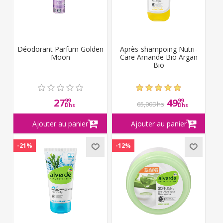
Déodorant Parfum Golden
Après-shampoing Nutri-
Moon
Care Amande Bio Argan
Bio
27
49
99
99
65,00Dhs
Dhs
Dhs
-21%
-12%