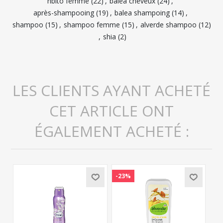
hbito femme
(22)
,
balea cheveux
(24)
,
après-shampooing
(19)
,
balea shampoing
(14)
,
shampoo
(15)
,
shampoo femme
(15)
,
alverde shampoo
(12)
,
shia
(2)
LES CLIENTS AYANT ACHETÉ
CET ARTICLE ONT
ÉGALEMENT ACHETÉ :
-23%