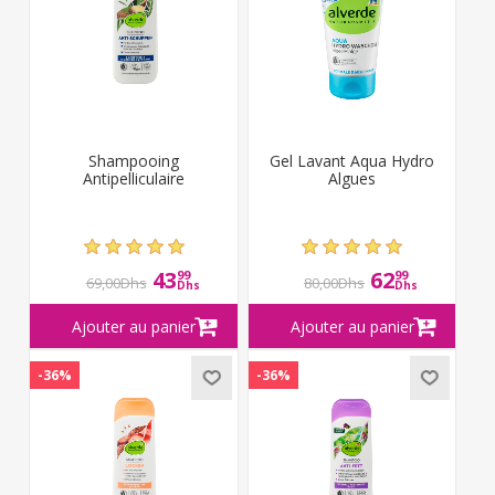
Shampooing
Gel Lavant Aqua Hydro
Antipelliculaire
Algues
43
62
99
99
69,00Dhs
80,00Dhs
Dhs
Dhs
-36%
-36%