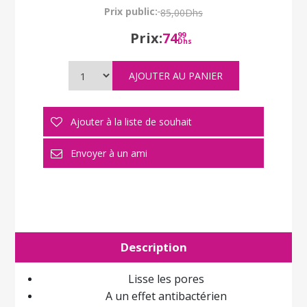
Prix public:
85,00Dhs
Prix:
74
99
Dhs
Description
Lisse les pores
A un effet antibactérien