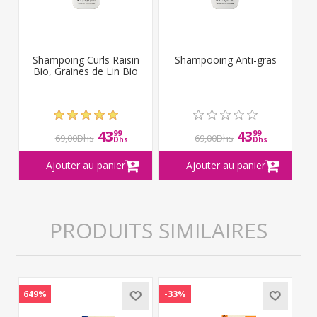
Shampoing Curls Raisin
Shampooing Anti-gras
Bio, Graines de Lin Bio
43
43
99
99
69,00Dhs
69,00Dhs
Dhs
Dhs
PRODUITS SIMILAIRES
649%
-33%