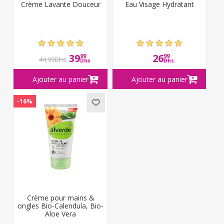
Crème Lavante Douceur
Eau Visage Hydratant
39
26
99
99
44,99Dhs
Dhs
Dhs
-16%
Crème pour mains &
ongles Bio-Calendula, Bio-
Aloe Vera