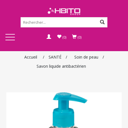
(0)
(0)
Accueil
/
SANTÉ
/
Soin de peau
/
Savon liquide antibactérien