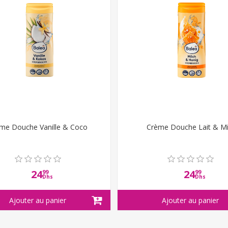
me Douche Vanille & Coco
Crème Douche Lait & Mi
24
24
99
99
Dhs
Dhs