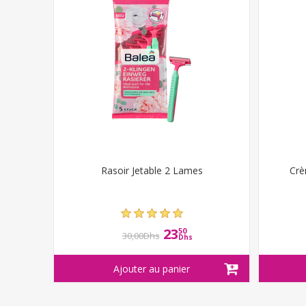
Rasoir Jetable 2 Lames
Crè
23
50
30,00Dhs
Dhs