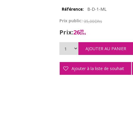
B-D-1-ML
Référence:
Prix public:
35,00Dhs
Prix:
26
99
Dhs