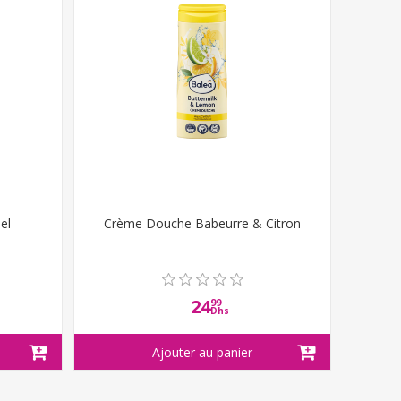
el
Crème Douche Babeurre & Citron
24
99
Dhs