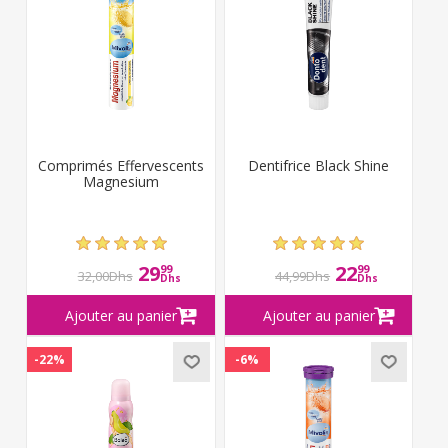
Comprimés Effervescents
Dentifrice Black Shine
Magnesium
29
22
99
99
32,00Dhs
44,99Dhs
Dhs
Dhs
-22%
-6%