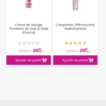
Crème de Rasage
Comprimés Effervescents
Protéines de Soie & Huile
Multivitamines
d'Avocat
26
29
99
99
35,00Dhs
32,00Dhs
Dhs
Dhs