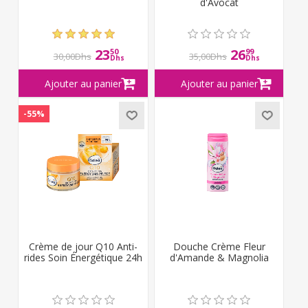
d'Avocat
23
26
50
99
30,00Dhs
35,00Dhs
Dhs
Dhs
-55%
Crème de jour Q10 Anti-
Douche Crème Fleur
rides Soin Énergétique 24h
d'Amande & Magnolia