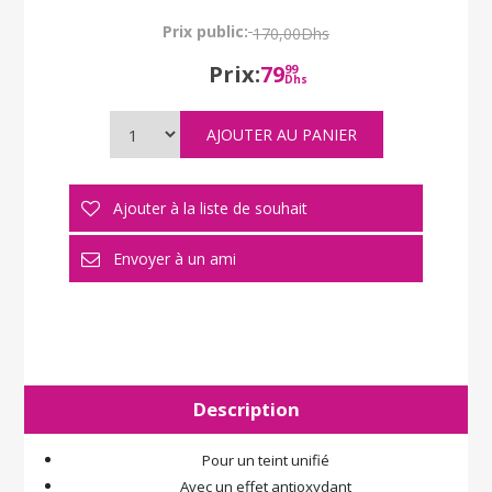
Prix public:
170,00Dhs
Prix:
79
99
Dhs
Description
Pour un teint unifié
Avec un effet antioxydant