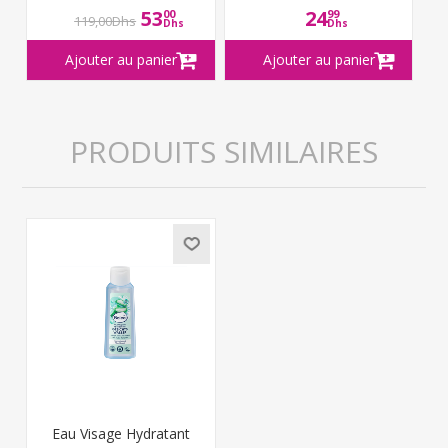
53
24
00
99
119,00Dhs
Dhs
Dhs
PRODUITS SIMILAIRES
Eau Visage Hydratant