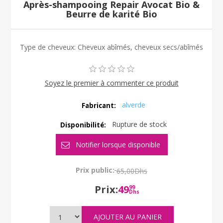
Après-shampooing Repair Avocat Bio &
Beurre de karité Bio
Type de cheveux: Cheveux abîmés, cheveux secs/abîmés
Soyez le premier à commenter ce produit
alverde
Fabricant:
Rupture de stock
Disponibilité:
Prix public:
65,00Dhs
Prix:
49
99
Dhs