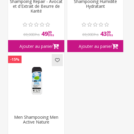
Shampoing Repair - Avocat
Shampooing Humidité
et d'Extrait de Beurre de
Hydratant
Karité
49
43
99
99
69,00Dhs
69,00Dhs
Dhs
Dhs
-15%
Men Shampooing Men
Active Nature